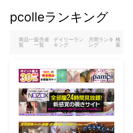
pcolleランキング
商品一
販売者
デイリーラン
月間ランキ
検
覧
一覧
キング
ング
索