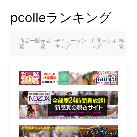
pcolleランキング
商品一
販売者
デイリーラン
月間ランキ
検
覧
一覧
キング
ング
索