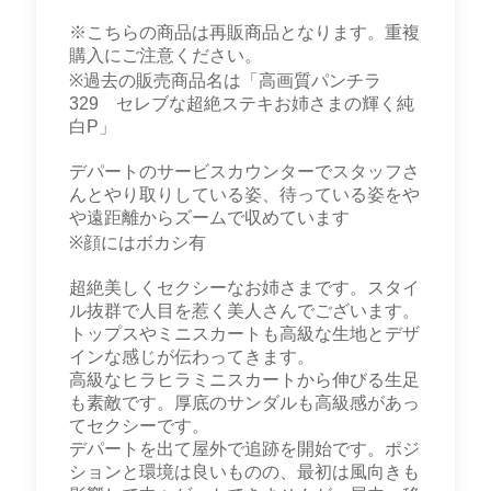
※こちらの商品は再販商品となります。重複
購入にご注意ください。
※過去の販売商品名は「高画質パンチラ
329 セレブな超絶ステキお姉さまの輝く純
白P」
デパートのサービスカウンターでスタッフさ
んとやり取りしている姿、待っている姿をや
や遠距離からズームで収めています
※顔にはボカシ有
超絶美しくセクシーなお姉さまです。スタイ
ル抜群で人目を惹く美人さんでございます。
トップスやミニスカートも高級な生地とデザ
インな感じが伝わってきます。
高級なヒラヒラミニスカートから伸びる生足
も素敵です。厚底のサンダルも高級感があっ
てセクシーです。
デパートを出て屋外で追跡を開始です。ポジ
ションと環境は良いものの、最初は風向きも