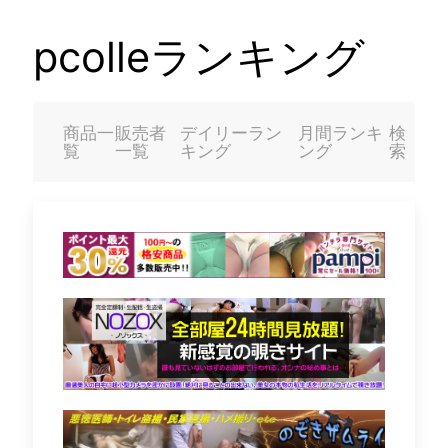
pcolleランキング
商品一
販売者
デイリーラン
月間ランキ
検
覧
一覧
キング
ング
索