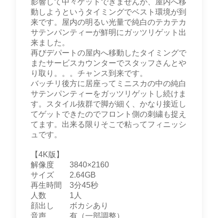
影響して中々ゲットできませんが、屋内へ移
動しようというタイミングでベスト環境が到
来です。屋内の明るい光量で純白のテカテカ
サテンパンティーが鮮明にガッツリゲット出
来ました。
再びデパートの屋内へ移動したタイミングで
またサービスカウンターでスタッフさんとや
り取り。。。チャンス到来です。
バッチリ後方に居座ってミニスカの中の純白
サテンパンティーをガッツリゲットし続けま
す。スタイル抜群で脚が細く、かなり接近し
てゲットできたのでフロント側の刺繍も捉え
てます。出来る限りそこで粘ってフィニッシ
ュです。
【4K版】
解像度 3840×2160
サイズ 2.64GB
再生時間 3分45秒
人数 1人
顔出し ボカシあり
音声 有（一部調整）