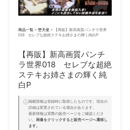
商品一覧
>
堕天使
> 【再販】新高画質パンチラ世界
018 セレブな超絶ステキお姉さまの輝く純白P
【再販】新高画質パンチ
ラ世界018 セレブな超絶
ステキお姉さまの輝く純
白P
掲載情報は登録時に取得したものです。現在の
詳細は変更されている場合があります。
最新情報は実際の販売ページをご確認くださ
い。
画像をクリックすると販売ページへ遷移し
ます。