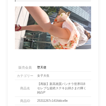
販売会員
堕天使
カテゴリー
女子大生
【再販】新高画質パンチラ世界018
商品名
セレブな超絶ステキお姉さまの輝く
純白P
商品ID
25311267c141fddce9e