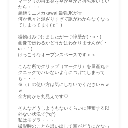
マークリの再出発を今か今かと持ち歩いてい
たら・・・
超絶ミニスカkawaii最強JKが☆
何か色々と混ざりすぎて訳がわからなくなっ
てしまってます(´ε｀ )
獲物はみつけましたが一つ障壁が(・o・)
画像で伝わるかどうかはわかりませんが(´・
ω・｀)
けっこうなオープンスペースです＞＜
こんな所でクリップ（マークリ）を量産丸テ
クニックでバレないようにつけてしまって
も・・・
※（）の使い方は気にしないでくださいｗｗ
ｗ
全方向から丸見えです♡
そんなどうしようもないくらいに興奮する以
外ない状況で(^q^)
私はモグラ・・・
撮影時のことを思い出して頭がどうにかなっ