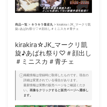
商品一覧
>
キラキラ量産丸
> kirakira☆JK_マークリ凱
旋♪あばれ祭り♡＃顔出し＃ミニスカ＃青チェ
kirakira☆JK_マークリ凱
旋♪あばれ祭り♡＃顔出し
＃ミニスカ＃青チェ
掲載情報は登録時に取得したものです。現在の
詳細は変更されている場合があります。
最新情報は実際の販売ページをご確認くださ
い。
画像をクリックすると販売ページへ遷移し
ます。