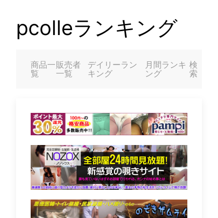
pcolleランキング
商品一
販売者
デイリーラン
月間ランキ
検
覧
一覧
キング
ング
索