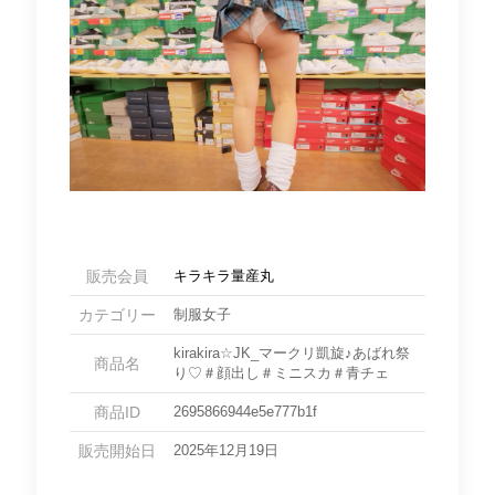
販売会員
キラキラ量産丸
カテゴリー
制服女子
kirakira☆JK_マークリ凱旋♪あばれ祭
商品名
り♡＃顔出し＃ミニスカ＃青チェ
商品ID
2695866944e5e777b1f
販売開始日
2025年12月19日