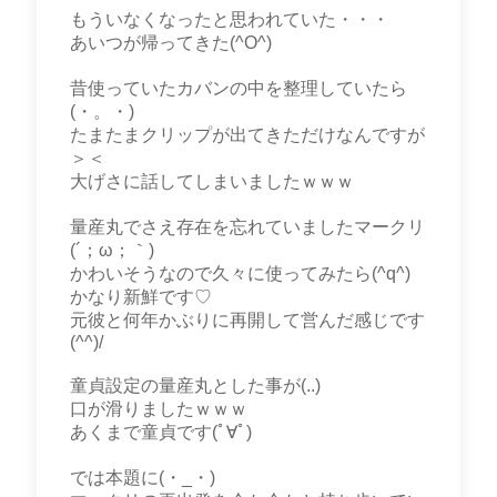
もういなくなったと思われていた・・・
あいつが帰ってきた(^O^)
昔使っていたカバンの中を整理していたら
(・。・)
たまたまクリップが出てきただけなんですが
＞＜
大げさに話してしまいましたｗｗｗ
量産丸でさえ存在を忘れていましたマークリ
(´；ω；｀)
かわいそうなので久々に使ってみたら(^q^)
かなり新鮮です♡
元彼と何年かぶりに再開して営んだ感じです
(^^)/
童貞設定の量産丸とした事が(..)
口が滑りましたｗｗｗ
あくまで童貞です(ﾟ∀ﾟ)
では本題に(・_・)