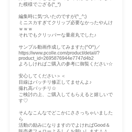
た模様でござる(*_*)
編集時に気づいたのですが(^_^;)
ミニスカすぎてクリップ必要なかったやんけ
ｗｗｗ
それでもクリッパーな量産丸でした♪
サンプル動画作成してみますた(^O^)／
https://www.pcolle.com/product/detail/?
product_id=2695876944e7747d4b2
よろしければご購入の参考に御覧ください☆
安心してください＞＜
目線はバッチリ修正してませんよ♪
撮れ高バッチリ☆
ご検討の上、ご購入してもらえると嬉しいで
す♡
そんなこんなでどこかにささっちゃいました
ら
活動の励みになりますのでよければGood＆
販売者フォローよろしくお願いします＾＾