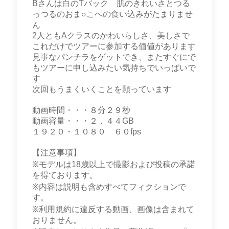
Bさんは白のTバック 肌のきれいさとつる
っつるのおま○こへの食い込みがたまりませ
ん
2人ともAクラスのかわいらしさ、美しさで
これだけでツアーに参加する価値があります
見事なパンチラをゲットでき、またすぐにで
もツアーに申し込みたい気持ちでいっぱいで
す
次回もうまくいくことを願っています
動画時間・・・８分２９秒
動画容量・・・２．４４GB
１９２０・１０８０ ６０fps
【注意事項】
※モデルは18歳以上で撮影および投稿の承諾
を得ております。
※内容は説明も含めすべてフィクションで
す。
※利用規約に違反する動画、画像は含まれて
おりません。