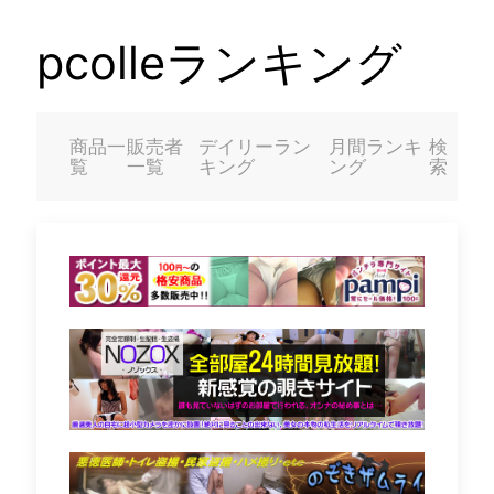
pcolleランキング
商品一
販売者
デイリーラン
月間ランキ
検
覧
一覧
キング
ング
索