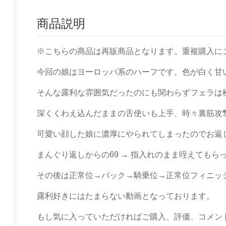
商品説明
※こちらの商品は再販商品となります。重複購入に
今回の娘はヨーロッパ系のハーフです。色が白く甘
そんな露利な雰囲気だったのにも関わらずフェラは
深くくわえ込んだままの舌使いも上手、時々裏筋攻
可愛い顔した娘に濃厚にやられてしまったのでお返
まんぐり返しからの69 → 指入れのまま咥えても
その後は正常位→バック→騎乗位→正常位フィニッ
露利好きにはたまらない動画となっております。
もし気に入っていただければご購入、評価、コメン