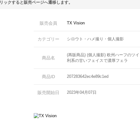
リックすると販売ページへ遷移します。
販売会員
TX Vision
カテゴリー
シロウト・ハメ撮り・個人撮影
(再販商品) (個人撮影) 欧州ハーフのツ
商品名
利系の甘いフェイスで濃厚フェラ
商品ID
207283642ec4e89c1ed
販売開始日
2023年04月07日