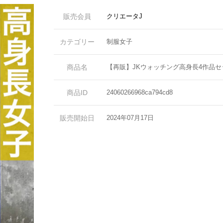
販売会員
クリエータJ
カテゴリー
制服女子
商品名
【再販】JKウォッチング高身長4作品セ
商品ID
24060266968ca794cd8
販売開始日
2024年07月17日