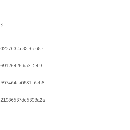
です。
す。
）
=20423763f4c83e6e68e
）
=2069126426fba3124f9
）
=21597464ca0681c6eb8
d=2221986537dd5398a2a