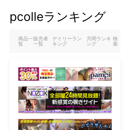
pcolleランキング
商品一
販売者
デイリーラン
月間ランキ
検
覧
一覧
キング
ング
索