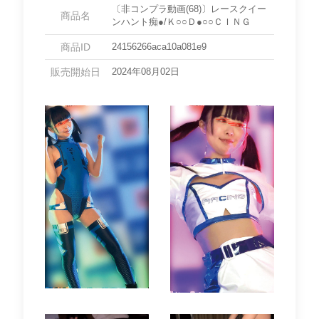
〔非コンプラ動画(68)〕レースクイー
商品名
ンハント痴●/Ｋ○○Ｄ●○○ＣＩＮＧ
商品ID
24156266aca10a081e9
販売開始日
2024年08月02日