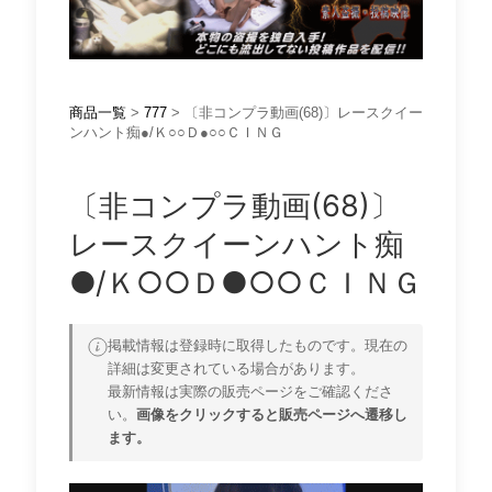
商品一覧
>
777
> 〔非コンプラ動画(68)〕レースクイー
ンハント痴●/Ｋ○○Ｄ●○○ＣＩＮＧ
〔非コンプラ動画(68)〕
レースクイーンハント痴
●/Ｋ○○Ｄ●○○ＣＩＮＧ
掲載情報は登録時に取得したものです。現在の
詳細は変更されている場合があります。
最新情報は実際の販売ページをご確認くださ
い。
画像をクリックすると販売ページへ遷移し
ます。