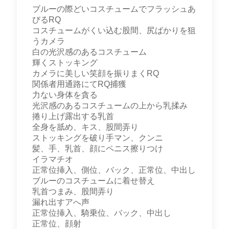
ブルーの際どいコスチュームでフラッシュあ
びるRQ
コスチュームがくい込む股間、尻ばかりを狙
うカメラ
白の光沢感のあるコスチューム
輝くストッキング
カメラに美しい笑顔を振りまくRQ
関係者用通路にてRQ捕獲
力ない身体を貪る
光沢感のあるコスチュームの上から乳揉み
捲り上げ露出する乳首
全身を舐め、キス、股間弄り
ストッキングを破り手マン、クンニ
髪、手、乳首、顔にペニス擦りつけ
イラマチオ
正常位挿入、側位、バック、正常位、中出し
ブルーのコスチュームに着せ替え
乳首つまみ、股間弄り
漏れ出すアへ声
正常位挿入、騎乗位、バック、中出し
正常位、顔射