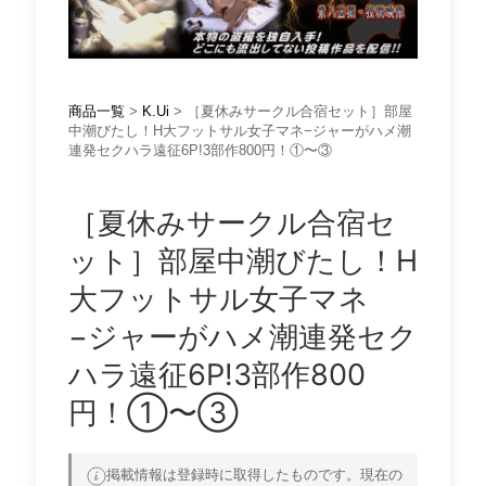
商品一覧
>
K.Ui
> ［夏休みサークル合宿セット］部屋
中潮びたし！H大フットサル女子マネ−ジャーがハメ潮
連発セクハラ遠征6P!3部作800円！①〜③
［夏休みサークル合宿セ
ット］部屋中潮びたし！H
大フットサル女子マネ
−ジャーがハメ潮連発セク
ハラ遠征6P!3部作800
円！①〜③
掲載情報は登録時に取得したものです。現在の