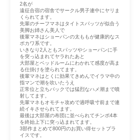
2名が
遠征合宿の宿舎でサークル男子連中にヤリま
くられてます。
先輩のチーフマネはタイトスパッツが似合う
美脚お姉さん美人で
後輩マネはショーパンの太ももが健康的なス
ポカワ系です。
いきなり2人ともスパッツやショーパンに手
を突っ込まれてヤラれたあと
大部屋とベッドルームにわかれて感度が高ま
る仕掛けを塗られてます。
後輩マネはとくに効果てきめんでイラマ中の
指マンで潮を吹いたうえ
正常位と立ちバックでは猛烈なハメ潮まで噴
射してます。
先輩マネもオモチャ攻めで過呼吸寸前まで連
続イキさせられてます。
最後は大部屋の布団に並べられてチンポ4本
を終始上下に突っ込まれてます。
3部作まとめて800円のお買い得セットプラ
イスです。