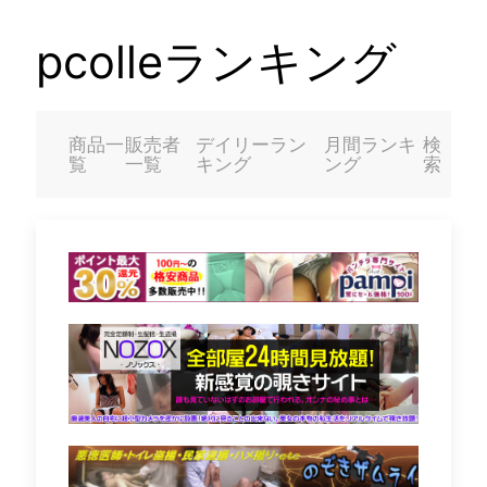
pcolleランキング
商品一
販売者
デイリーラン
月間ランキ
検
覧
一覧
キング
ング
索