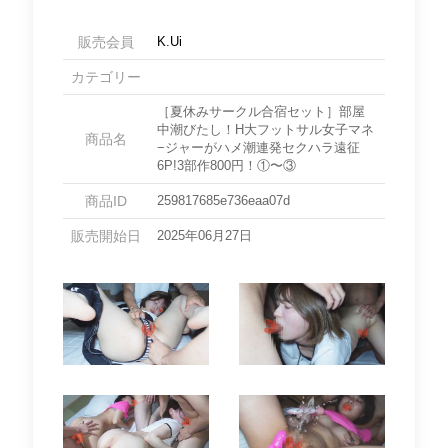
販売会員
K.Ui
カテゴリー
［夏休みサークル合宿セット］部屋
中潮びたし！H大フットサル女子マネ
商品名
−ジャーがハメ潮連発セクハラ遠征
6P!3部作800円！①〜③
商品ID
259817685e736eaa07d
販売開始日
2025年06月27日